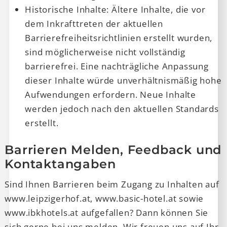
Leipziger Hof
Historische Inhalte: Ältere Inhalte, die vor
dem Inkrafttreten der aktuellen
Barrierefreiheitsrichtlinien erstellt wurden,
Basic Hotel Innsbruck
sind möglicherweise nicht vollständig
barrierefrei. Eine nachträgliche Anpassung
dieser Inhalte würde unverhältnismäßig hohe
Gutscheine
Aufwendungen erfordern. Neue Inhalte
werden jedoch nach den aktuellen Standards
erstellt.
Shop
Barrieren Melden, Feedback und
Kontaktangaben
Sind Ihnen Barrieren beim Zugang zu Inhalten auf
Jobs & Karriere
www.leipzigerhof.at, www.basic-hotel.at sowie
www.ibkhotels.at aufgefallen? Dann können Sie
sich gerne bei uns melden. Wir freuen uns auf Ihr